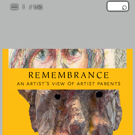
/ 146